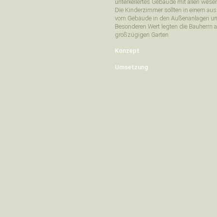
unterkellertes Gebäude mit allen wesen
Die Kinderzimmer sollten in einem a
vom Gebäude in den Außenanlagen un
Besonderen Wert legten die Bauherrn
großzügigen Garten.
Konzept
Umsetzung