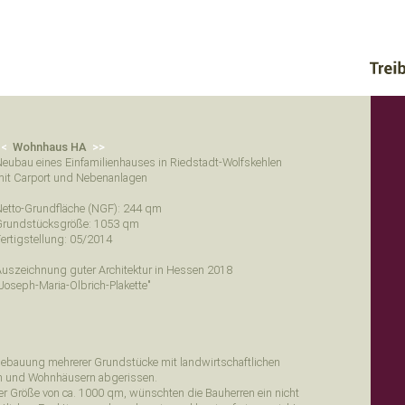
<<
Wohnhaus HA
>>
eubau eines Einfamilienhauses in Riedstadt-Wolfskehlen
it Carport und Nebenanlagen
etto-Grundfläche (NGF): 244 qm
Grundstücksgröße: 1053 qm
ertigstellung: 05/2014
uszeichnung guter Architektur in Hessen 2018
Joseph-Maria-Olbrich-Plakette"
ebauung mehrerer Grundstücke mit landwirtschaftlichen
 und Wohnhäusern abgerissen.
er Größe von ca. 1000 qm, wünschten die Bauherren ein nicht