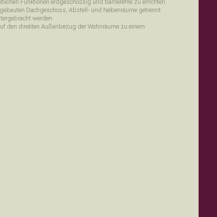
tlichen Funktionen erdgeschossig und barrierefrei zu errichten.
usgebauten Dachgeschoss, Abstell- und Nebenräume getrennt
tergebracht werden.
 auf den direkten Außenbezug der Wohnräume zu einem